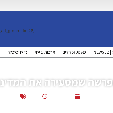
[the_ad_group id="28"]
NE
משפט ופלילים
תרבות ובילוי
נדלן וכלכלה
מ
רשה שמסעירה את המדינ
זה ללוצאשווילי
יולי 6, 2022
18:05
בריאות
,
חד