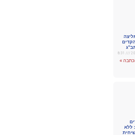
ליצה
קדים
ב"ג
8:31
כתבה »
ים
 ללא
יחית