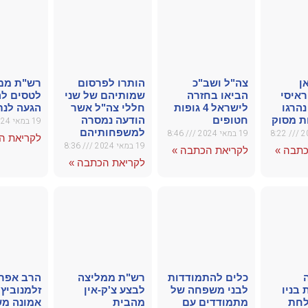
ן
צה"ל ושב"כ
הותרו לפרסום
רש"ת ממ
ראיסי
הביאו בחזרה
שמותיהם של שני
לטסים לה
נהרגו
לישראל 4 גופות
חללי צה"ל אשר
הגעה לנת
 מסוק
חטופים
הודעה נמסרה
19 במאי 2024
למשפחותיהם
8:22
19 במאי 2024
8:46
לקריאת ה
19 במאי 2024
8:36
כתבה »
לקריאת הכתבה »
לקריאת הכתבה »
כלים להתמודדות
רש"ת ממליצה
הרב אפר
בניו
לבני משפחה של
לבצע צ'ק-אין
זלמנוביץ:
לחת
מתמודדים עם
מהבית
אמונה מש