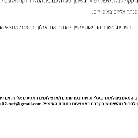
 מרביתם לא נזקקו לקבלת טיפול רפואי. בשיתוף פעולה עם בית המלון חולקו שאלונים ל
ים חשודים. משרד הבריאות ימשיך להנחות את המלון בהתאם לממצאי הח
המאמצים לאתר בעלי זכויות בפרסומים ו/או צילומים המגיעים אלינו. אם זיה
בקש לחדול מהשימוש בו/בהם באמצעות כתובת האימייל
s02.net@gmail.com