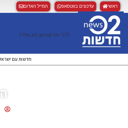
ראשי
עדכונים בווטסאפ
המייל האדום
[the_ad_group id="27"]
חדשות עם ישראל | WS02
הפ
לי