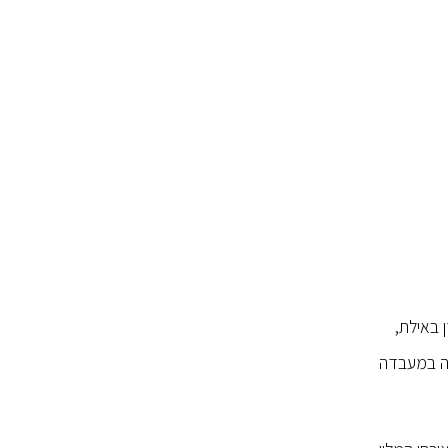
לון דן באילת,
קה במעבדה