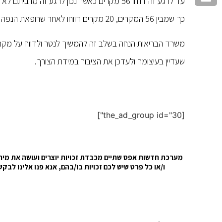
עד לרגע זה דווחו 56 מקרים כאשר נכון לרגע זה
כך שמבין 56 המקרים, 20 מקרים דווחו לאחר שרופאת הנפה פנתה אליהם באופן יזום.
משרד הבריאות הנחה בשלב זה להמשיך לנטר ולדווח על מקר
שעדיין בעיצומה ולעדכן את הציבור במידת הצורך.
[the_ad_group id="30"]
מערכת חדשות אפס שתיים מכבדת זכויות יוצרים ועושה את מירב 
ו/או כל פרט שיש לכם זכויות בו/בהם, אנא פנו אלינו ל