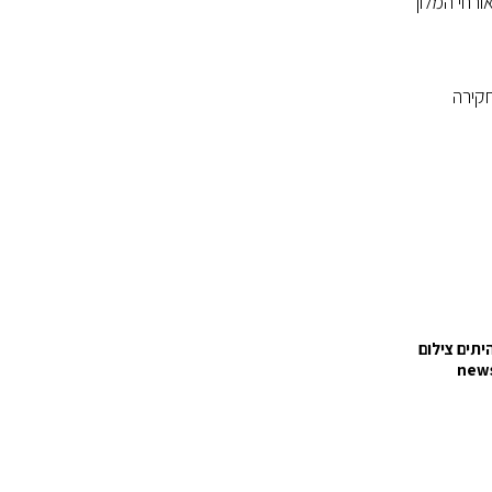
אורחי המלון
קירה
יתים צילום
new