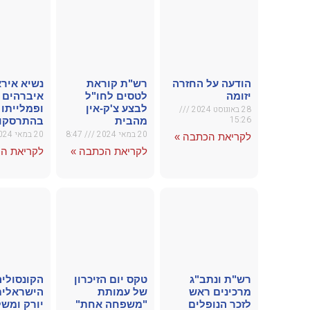
הודעה על החזרה
רש"ת קוראת
נשיא אירא
יזומה
לטסים לחו"ל
איברהים 
לבצע צ'ק-אין
ופמלייתו 
28 באוגוסט 2024
15:26
מהבית
בהתרסקות
20 במאי 2024
8:47
20 במאי 2024
לקריאת הכתבה »
לקריאת הכתבה »
לקריאת ה
רש"ת ונתב"ג
טקס יום הזיכרון
הקונסוליה
מרכינים ראש
של עמותת
הישראלית 
לזכר הנופלים
"משפחה אחת"
יורק ומש