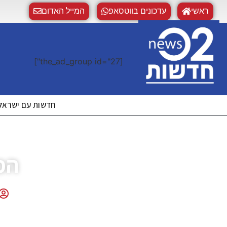
ראשי
עדכונים בווטסאפ
המייל האדום
[the_ad_group id="27"]
חדשות עם ישראל | WS02
המ