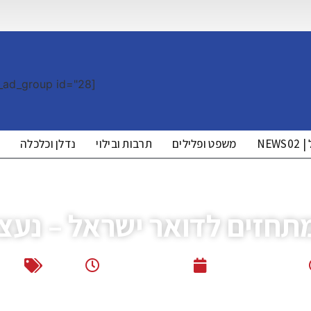
[the_ad_group id="28"]
NE
משפט ופלילים
תרבות ובילוי
נדלן וכלכלה
מ
תחזים לדואר ישראל – נעצר
ליזה ללוצאשווילי
ינואר 26, 2023
00:11
חדשו