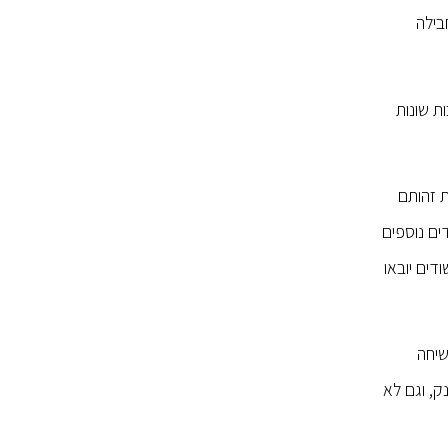
בילה
ת שונות
ת זהותם
(32,34) והם נלקחו למעצר, חשודים נוספים
ים יובאו
שיחה
ק, וגם לא