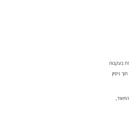
טרת צרפת בעקבות
ך ניסיון
ו של החשוד,