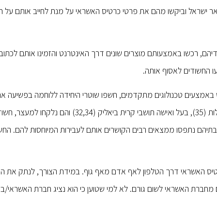
ר ישראל וביקשו מהם את פרטי כרטיס האשראי על מנת לחייב אותם על ח
דיהם, רכשו באמצעותם מוצרים שונים דרך האינטרנט והזמינו אותם לכתובו
ו החשודים לאסוף אותה.
מוש באמצעים טכנולוגים מתקדמים, חשפו שוטרי היחידה ללוחמה בפשיעה א
של החשודים במעשה, בני זוג תושבי נהריה (32,35) תושב מעלות (35), בעל ואישה תושבי קרית ביאליק 
יהם נתפסו ממצאים רבים הקושרים אותם לעבירות המיוחסות להם. החשוד
טיס האשראי דרך הטלפון לאף אדם מאף גוף. במידת הצורך, לנתק את ה
ם מחברת האשראי לשום גורם. לא למי שטוען כי הוא נציג חברת האשראי/בנ