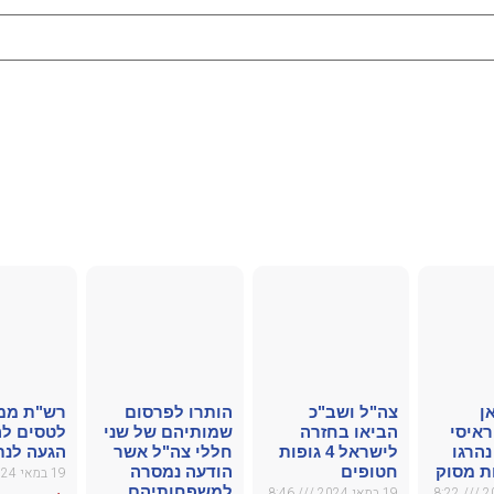
ן
צה"ל ושב"כ
הותרו לפרסום
רש"ת ממ
ראיסי
הביאו בחזרה
שמותיהם של שני
לטסים לה
נהרגו
לישראל 4 גופות
חללי צה"ל אשר
הגעה לנת
 מסוק
חטופים
הודעה נמסרה
19 במאי 2024
למשפחותיהם
8:22
19 במאי 2024
8:46