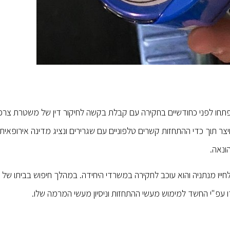
טרי היחידה למאבק בפשיעה הכלכלית (יאל"כ) בלהב 433 פתחו לפני כחודשיים בחקירה עם קבלת בקשה לחיקור דין של מש
 תוך כדי ההתחזות קשרים טלפוניים עם שגרירים ונציג מדינה אירופאית תו
ונאה.
וקר, שוטרי היחידה הצליחו לאתר את החשוד, בשנות ה-40 לחייו מנתניה והוא עוכב לחקירה במשרדי היחידה. במהלך חיפוש בבית
ו עפ"י החשד למימוש מעשי ההתחזות וניסיון מעשי המרמה שלו.