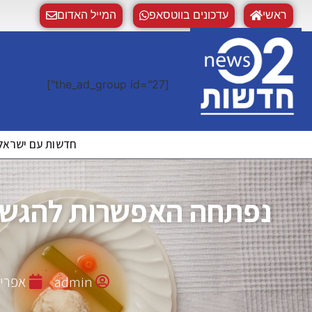
ראשי
עדכונים בווטסאפ
המייל האדום
[the_ad_group id="27"]
חדשות עם ישראל | WS02
נפתחה האפשרות להגשת 
admin
אפריל 17, 4