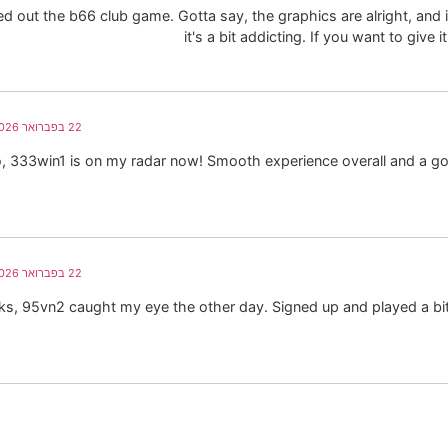
ried out the b66 club game. Gotta say, the graphics are alright, and i
it's a bit addicting. If you want to give 
22 בפברואר 2026 בשעה 10:59
, 333win1 is on my radar now! Smooth experience overall and a good
22 בפברואר 2026 בשעה 10:59
ks, 95vn2 caught my eye the other day. Signed up and played a bit