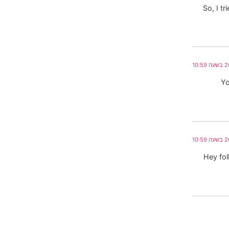
So, I t
Yo
Hey fol