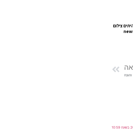
יתים צילום
new
אה
והגנה