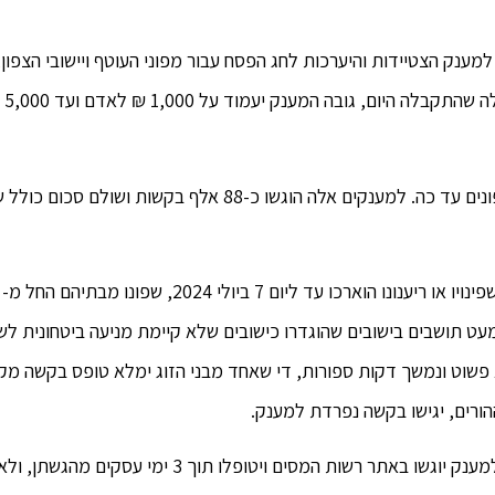
ק הצטיידות והיערכות לחג הפסח עבור מפוני העוטף ויישובי הצפון,
בהמשך להחלטת ממשלה בעניין. ב
למענק זכאים תושבים שמקום מגוריהם הקבוע הוא ביישוב שפינויו או ריענונו הוארכו עד ליום 7 ביולי 2024, שפונו מבתיהם החל מ-
זאת, למעט תושבים בישובים שהוגדרו כישובים שלא קיימת מניעה ביטחונית ל
יך הגשת הבקשה הוא פשוט ונמשך דקות ספורות, די שאחד מבני הזוג ימלא טופס בקשה מק
ניתן להגיש בקשות עד לתאריך ה-7 במאי 2024. הבקשות למענק יוגשו באתר רשות המסים ויטופלו תוך 3 ימי עסקים מ