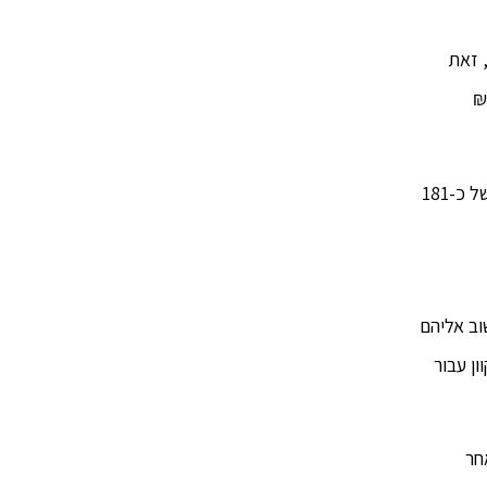
 זאת
התאם להחלטת הממשלה שהתקבלה היום, גובה המענק יעמוד על 1,000 ₪ לאדם ועד 5,000 ₪
מדובר במענק נוסף על 2 מענקים בסכום זהה ששולמו למפונים עד כה. למענקים אלה הוגשו כ-88 אלף בקשות ושולם סכום כולל של כ-181
שוב אליהם
וון עבור
הגשתן, ולאחר