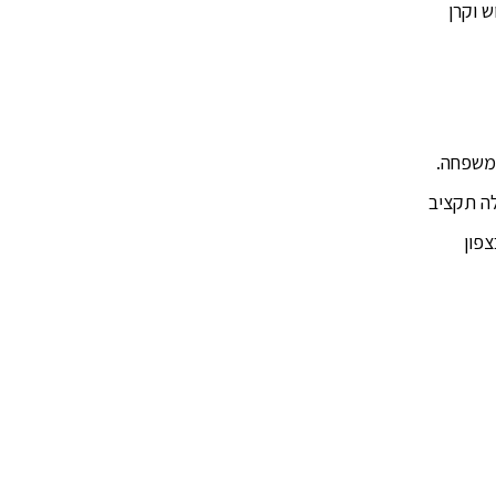
 וקרן
 נוספים למשפחות מפונים מהעוטף ומהצפון. 1,000 ₪ לאדם ועד 5,000 ₪ למשפחה.
לה תקציב
צפון