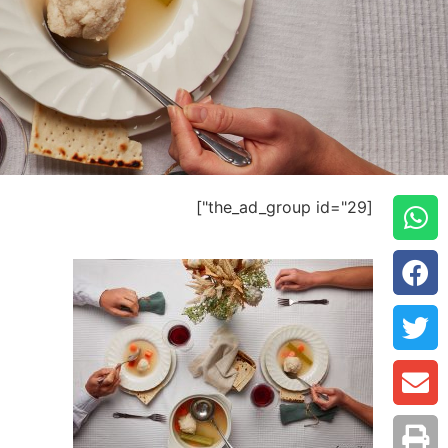
[the_ad_group id="29"]