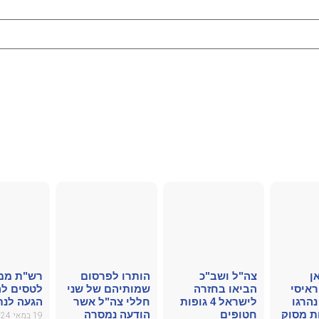
ן
צה"ל ושב"כ
הותרו לפרסום
רש"ת ממ
ראיסי
הביאו בחזרה
שמותיהם של שני
לטסים לה
נהרגו
לישראל 4 גופות
חללי צה"ל אשר
הגעה לנת
 מסוק
חטופים
הודעה נמסרה
19 במאי 2024