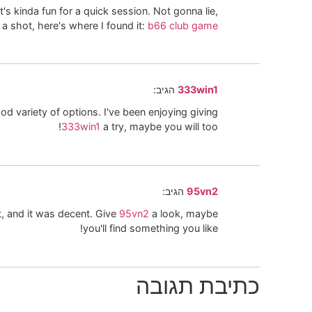
t's kinda fun for a quick session. Not gonna lie,
it a shot, here's where I found it:
b66 club game
333win1
הגיב:
 variety of options. I've been enjoying giving
333win1
a try, maybe you will too!
95vn2
הגיב:
, and it was decent. Give
95vn2
a look, maybe
you'll find something you like!
כתיבת תגובה