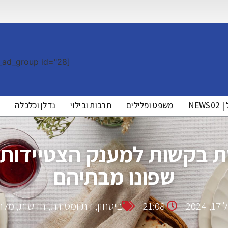
[the_ad_group id="28"]
NE
משפט ופלילים
תרבות ובילוי
נדלן וכלכלה
מ
בקשות למענק הצטיידות ו
שפונו מבתיהם
202
21:08
ביטחון
,
דת ומסורת
,
חדשות
,
מלח